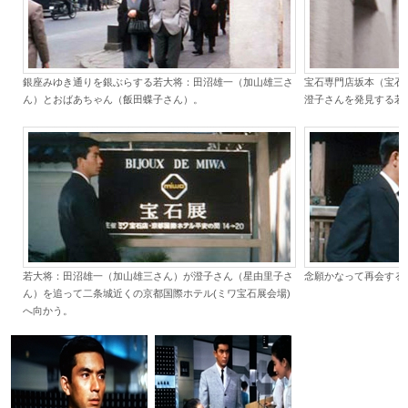
銀座みゆき通りを銀ぶらする若大将：田沼雄一（加山雄三さ
宝石専門店坂本（宝石
ん）とおばあちゃん（飯田蝶子さん）。
澄子さんを発見する若
若大将：田沼雄一（加山雄三さん）が澄子さん（星由里子さ
念願かなって再会する
ん）を追って二条城近くの京都国際ホテル(ミワ宝石展会場)
へ向かう。