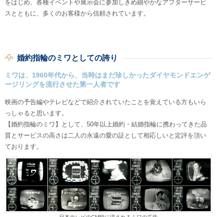
をはじめ、各種イベントや展示会に参加しきめ細やかなアフターサービ
スとともに、多くのお客様から信頼されています。
婚約指輪のミワとしての誇り
ミワは、1960年代から、当時はまだ珍しかったダイヤモンドエンゲ
ージリングを流行させた第一人者です
映画の予告編やテレビなどで紹介されていたことを覚えている方もいら
っしゃると思います。
【婚約指輪のミワ】として、50年以上婚約・結婚指輪に携わってきた品
質とサービスの高さは二人の永遠の愛の証として相応しいと定評を頂い
ております。
日本テレビのCM時に流されるミワの広告