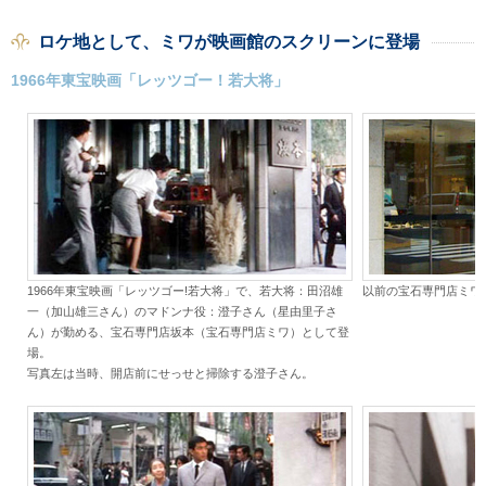
ロケ地として、ミワが映画館のスクリーンに登場
1966年東宝映画「レッツゴー！若大将」
1966年東宝映画「レッツゴー!若大将」で、若大将：田沼雄
以前の宝石専門店ミワ
一（加山雄三さん）のマドンナ役：澄子さん（星由里子さ
ん）が勤める、宝石専門店坂本（宝石専門店ミワ）として登
場。
写真左は当時、開店前にせっせと掃除する澄子さん。