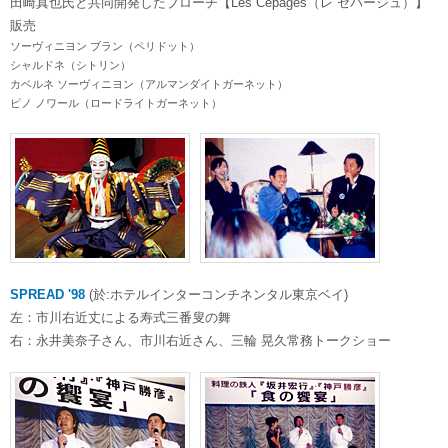
田崎真也氏と共同開発したブローチ【Les Cepages（レ セパージュ）】
販売
ソーヴィニヨン ブラン（ペリドット）
シャルドネ（シトリン）
カベルネ ソーヴィニヨン（アルマンダイトガーネット）
ピノ ノワール（ロードライトガーネット）
SPREAD '98
(於:ホテルインターコンチネンタル東京ベイ)
左：市川右近丈による寿式三番叟の舞
右：永井美奈子さん、市川右近さん、三輪 晃久常務トークショー