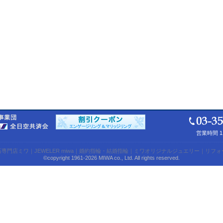
営業時間 1
石専門店ミワ
｜
JEWELER miwa
｜
婚約指輪・結婚指輪
｜
ミワオリジナルジュエリー
｜
リフォ
©copyright 1961-2026 MIWA co., Ltd. All rights reserved.