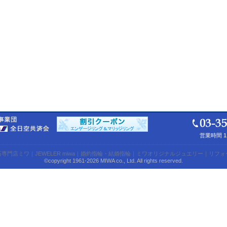
営業時間 1
石専門店ミワ
｜
JEWELER miwa
｜
婚約指輪・結婚指輪
｜
ミワオリジナルジュエリー
｜
リフォ
©copyright 1961-2026 MIWA co., Ltd. All rights reserved.