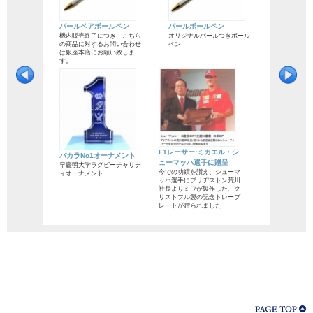
パールベアボールペン
パールボールペン
機内販売終了につき、こちら
オリジナルパールつきボール
の商品に対するお問い合わせ
ペン
は銀座本店にお願い致しま
す。
F1レーサー:ミカエル・シ
バカラNo1オーナメント
ューマッハ選手に贈呈
早慶明大学ラグビーチャリテ
今での功績を讃え、シューマ
ィオーナメント
ッハ選手にブリヂストン荒川
社長よりミワが製作した、ク
リストフル製の記念トレープ
レートが贈られました