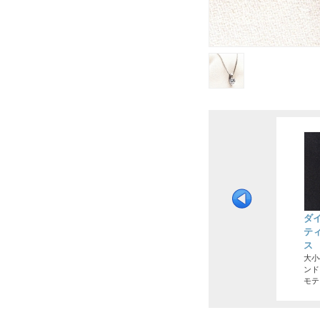
ダ
テ
ス
大小
ンド
モテ