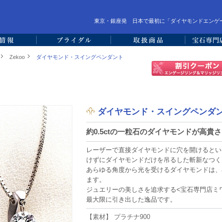
東京・銀座発 日本で最初に「ダイヤモンドエンゲ
Zekoo
ダイヤモンド・スイングペンダント
ダイヤモンド・スイングペンダ
約0.5ctの一粒石のダイヤモンドが高貴
レーザーで直接ダイヤモンドに穴を開けるとい
けずにダイヤモンドだけを吊るした斬新なつく
あらゆる角度から光を受けるダイヤモンドは、
ます。
ジュエリーの美しさを追求する<宝石専門店ミ
最大限に引き出した逸品です。
【素材】 プラチナ900