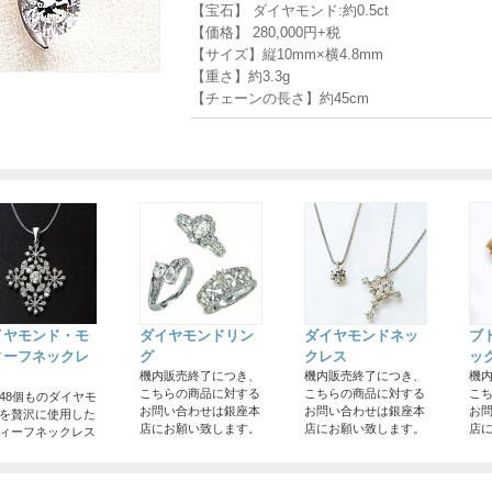
【宝石】 ダイヤモンド:約0.5ct
【価格】 280,000円+税
【サイズ】縦10mm×横4.8mm
【重さ】約3.3g
【チェーンの長さ】約45cm
イヤモンド・モ
ダイヤモンドリン
ダイヤモンドネッ
ブ
ィーフネックレ
グ
クレス
ッ
機内販売終了につき、
機内販売終了につき、
機
こちらの商品に対する
こちらの商品に対する
こ
48個ものダイヤモ
お問い合わせは銀座本
お問い合わせは銀座本
お
を贅沢に使用した
店にお願い致します。
店にお願い致します。
店
ィーフネックレス